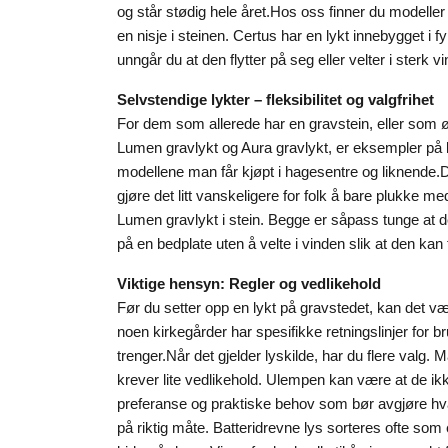
og står stødig hele året.
Hos oss finner du modeller 
en nisje i steinen. Certus har en lykt innebygget i 
unngår du at den flytter på seg eller velter i sterk
Selvstendige lykter – fleksibilitet og valgfrihet
For dem som allerede har en gravstein, eller som øn
Lumen gravlykt og Aura gravlykt, er eksempler på ly
modellene man får kjøpt i hagesentre og liknende.
D
gjøre det litt vanskeligere for folk å bare plukke m
Lumen gravlykt i stein. Begge er såpass tunge at d
på en bedplate uten å velte i vinden slik at den kan
Viktige hensyn: Regler og vedlikehold
Før du setter opp en lykt på gravstedet, kan det v
noen kirkegårder har spesifikke retningslinjer for br
trenger.
Når det gjelder lyskilde, har du flere valg. 
krever lite vedlikehold. Ulempen kan være at de ikk
preferanse og praktiske behov som bør avgjøre hva d
på riktig måte. Batteridrevne lys sorteres ofte som 