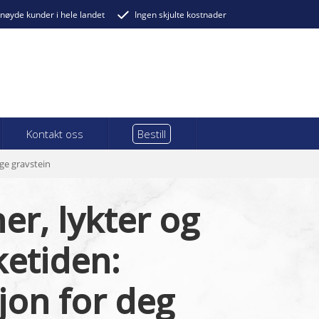
nøyde kunder i hele landet
Ingen skjulte kostnader
Kontakt oss
Bestill
lge gravstein
er, lykter og
ketiden:
jon for deg