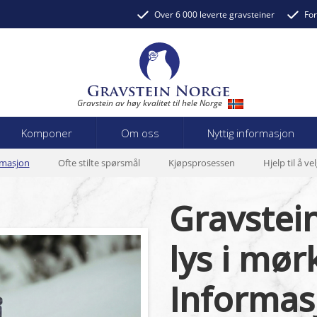
Over 6 000 leverte gravsteiner
For
Gravstein av høy kvalitet til hele Norge
Komponer
Om oss
Nyttig informasjon
rmasjon
Ofte stilte spørsmål
Kjøpsprosessen
Hjelp til å ve
Gravstein
lys i mør
Informas