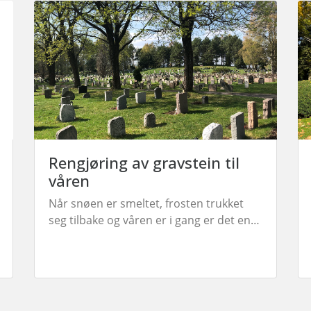
Rengjøring av gravstein til
våren
Når snøen er smeltet, frosten trukket
seg tilbake og våren er i gang er det en
fin tid for å rengjøre gravseteinen. Her
er noen tips til hvordan du kan vaske
gravsteinen.