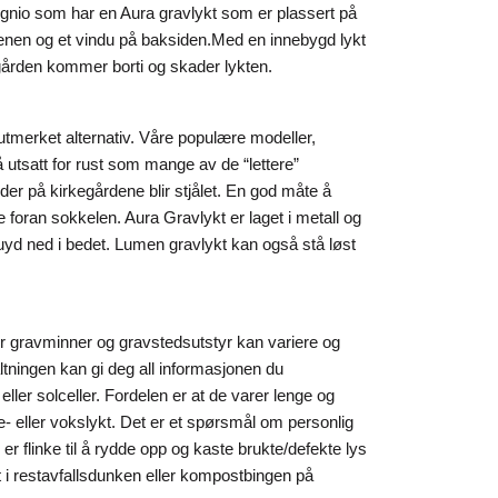
 Ignio som har en Aura gravlykt som er plassert på
stenen og et vindu på baksiden.
Med en innebygd lykt
kegården kommer borti og skader lykten.
utmerket alternativ. Våre populære modeller,
 utsatt for rust som mange av de “lettere”
der på kirkegårdene blir stjålet. En god måte å
te foran sokkelen.
Aura Gravlykt er laget i metall og
puyd ned i bedet. Lumen gravlykt kan også stå løst
or gravminner og gravstedsutstyr kan variere og
altningen kan gi deg all informasjonen du
eller solceller. Fordelen er at de varer lenge og
e- eller vokslykt. Det er et spørsmål om personlig
 er flinke til å rydde opp og kaste brukte/defekte lys
tt i restavfallsdunken eller kompostbingen på