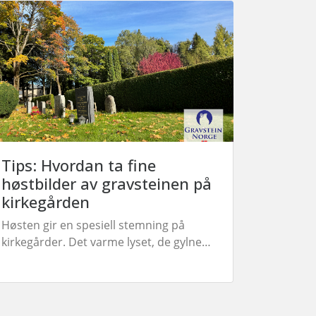
Tips: Hvordan ta fine
høstbilder av gravsteinen på
kirkegården
Høsten gir en spesiell stemning på
kirkegårder. Det varme lyset, de gylne
bladene og den rolige atmosfæren kan
skape vakre og minneverdige bilder av
en gravstein. Her er noen gode tips!