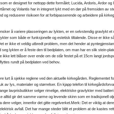
som er designet for nettopp dette formålet; Lucida, Ardoris, Ardor og
fyrtårnet og Volantis har in integrert lykt med en dør på fremsiden av 
 vind og reduserer risikoen for at forbipasserende og arbeidere på kir
sker å variere plasseringen av lykten, er en selvstendig gravlykt et 
kter som både er funksjonelle og estetisk tiltalende. Disse er ikke så
et er ikke et veldig utbredt problem, men det hender at pyntegjenstan
ed seg lykten er å feste den til bedplaten, om man har en slik stein-pla
e ikke lett blåser over ende om de står festet på et 15cm langt jords
 flyttes rundt på bedplaten ved behov.
ære lurt å sjekke reglene ved den aktuelle kirkegården. Reglementet f
uk av lys, materialer og størrelser. En kjapp telefon til kirkegårdsforv
Mange lavprisbutikker selger rimelige, elektriske gravlykter med batteri 
e alltid gir det samme varme og levende skinn som en tradisjonell olj
ere velger, innenfor det gitte regelverket.
Merk: Det er viktig at dere
elektrisk avfall. Det har mange steder blitt et problem at de kastes re