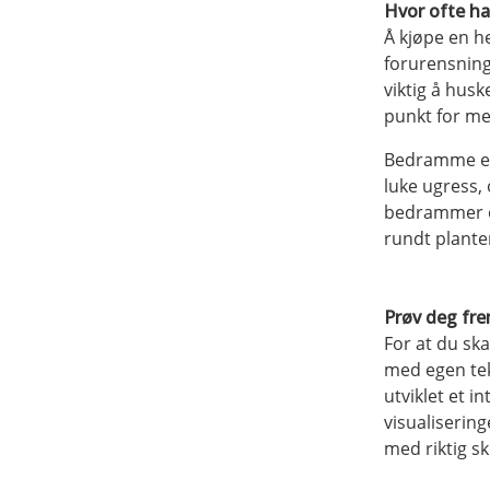
Hvor ofte har
Å kjøpe en he
forurensning,
viktig å husk
punkt for me
Bedramme er 
luke ugress, 
bedrammer og
rundt plante
Prøv deg fre
For at du sk
med egen tek
utviklet et i
visualisering
med riktig sk