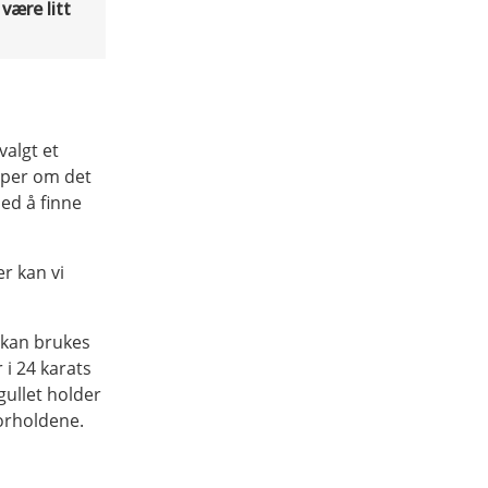
være litt
valgt et
typer om det
med å finne
er kan vi
l kan brukes
 i 24 karats
gullet holder
forholdene.