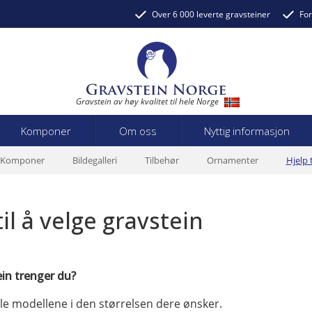
Over 6 000 leverte gravsteiner
For
Gravstein av høy kvalitet til hele Norge
Komponer
Om oss
Nyttig informasjon
Komponer
Bildegalleri
Tilbehør
Ornamenter
Hjelp 
til å velge gravstein
ein trenger du?
lle modellene i den størrelsen dere ønsker.