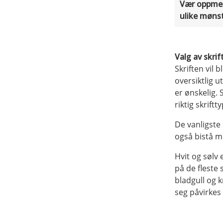
Vær oppmerk
ulike mønst
Valg av skrif
Skriften vil b
oversiktlig u
er ønskelig. 
riktig skrift
De vanligste 
også bistå m
Hvit og sølv 
på de fleste 
bladgull og k
seg påvirkes