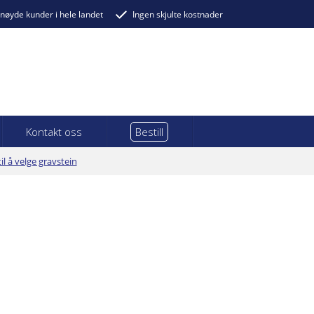
nøyde kunder i hele landet
Ingen skjulte kostnader
Kontakt oss
Bestill
til å velge gravstein