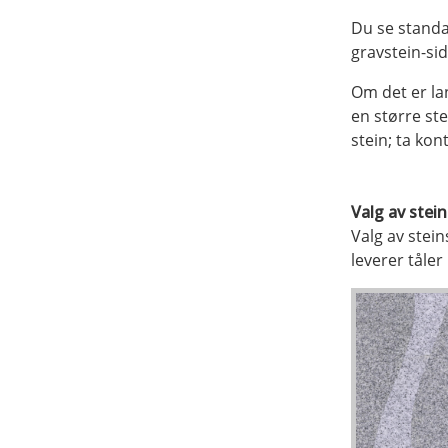
Du se standar
gravstein-si
Om det er lan
en større st
stein; ta kon
Valg av stei
Valg av stei
leverer tåler