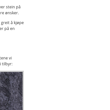
ver stein på
ere ønsker.
 greit å kjøpe
er på en
tene vi
 tilbyr: