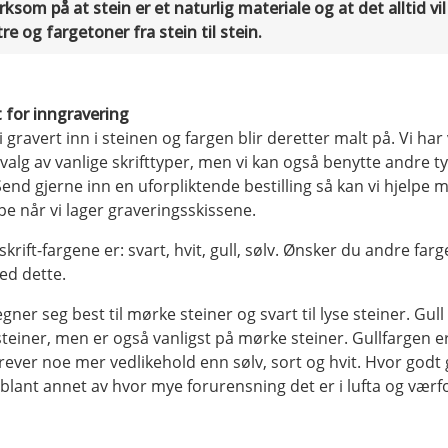
som på at stein er et naturlig materiale og at det alltid vil 
re og fargetoner fra stein til stein.
t for inngravering
li gravert inn i steinen og fargen blir deretter malt på. Vi har 
tvalg av vanlige skrifttyper, men vi kan også benytte andre 
Send gjerne inn en uforpliktende bestilling så kan vi hjelpe 
type når vi lager graveringsskissene.
skrift-fargene er: svart, hvit, gull, sølv. Ønsker du andre farg
ed dette.
egner seg best til mørke steiner og svart til lyse steiner. Gul
steiner, men er også vanligst på mørke steiner. Gullfargen er
rever noe mer vedlikehold enn sølv, sort og hvit. Hvor godt 
 blant annet av hvor mye forurensning det er i lufta og vær