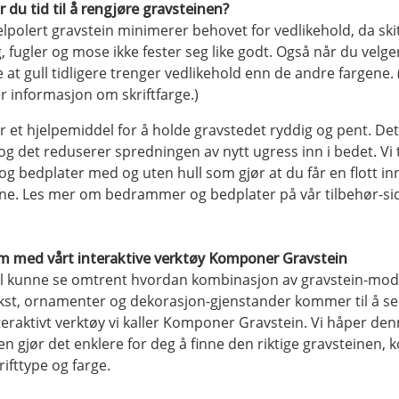
 du tid til å rengjøre gravsteinen?
lpolert gravstein minimerer behovet for vedlikehold, da skit
 fugler og mose ikke fester seg like godt. Også når du velger
e at gull tidligere trenger vedlikehold enn de andre fargene. 
r informasjon om skriftfarge.)
et hjelpemiddel for å holde gravstedet ryddig og pent. Det 
og det reduserer spredningen av nytt ugress inn i bedet. Vi t
 bedplater med og uten hull som gjør at du får en flott 
ne. Les mer om bedrammer og bedplater på vår tilbehør-si
m med vårt interaktive verktøy Komponer Gravstein
al kunne se omtrent hvordan kombinasjon av gravstein-model
st, ornamenter og dekorasjon-gjenstander kommer til å se 
nteraktivt verktøy vi kaller Komponer Gravstein. Vi håper de
en gjør det enklere for deg å finne den riktige gravsteinen,
rifttype og farge.