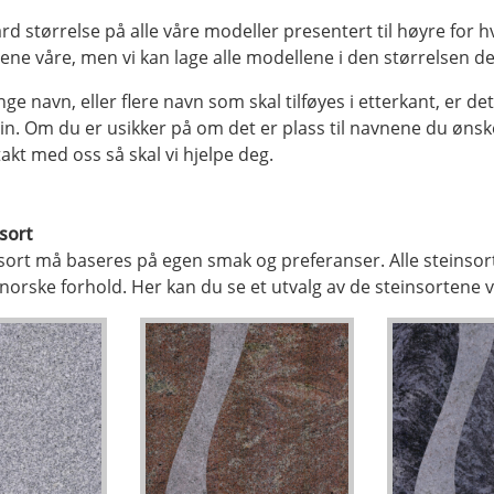
d størrelse på alle våre modeller presentert til høyre for h
dene våre, men vi kan lage alle modellene i den størrelsen d
ge navn, eller flere navn som skal tilføyes i etterkant, er det
ein. Om du er usikker på om det er plass til navnene du ønsk
takt med oss så skal vi hjelpe deg.
nsort
nsort må baseres på egen smak og preferanser. Alle steinsor
 norske forhold. Her kan du se et utvalg av de steinsortene vi