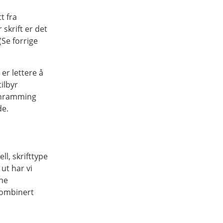
t fra
 skrift er det
(Se forrige
er lettere å
ilbyr
innramming
de.
l, skrifttype
ut har vi
nne
 kombinert