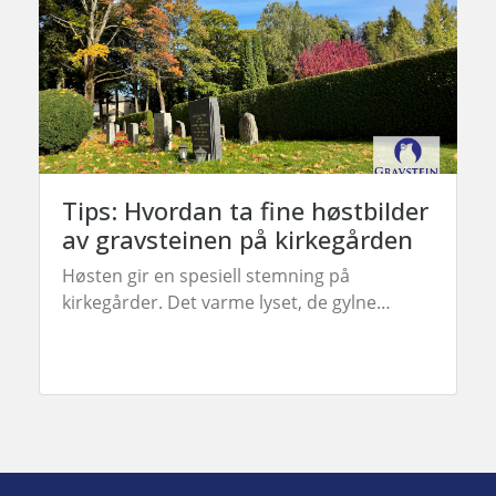
Tips: Hvordan ta fine høstbilder
av gravsteinen på kirkegården
Høsten gir en spesiell stemning på
kirkegårder. Det varme lyset, de gylne
bladene og den rolige atmosfæren kan
skape vakre og minneverdige bilder av en
gravstein. Her er noen gode tips!