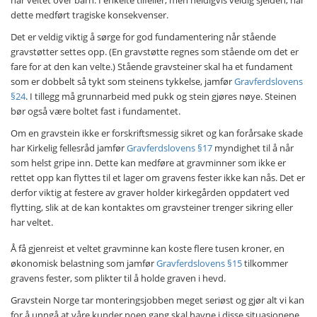
har veltet over barn. I enkelte tilfeller, men heldigvis veldig sjelden, har
dette medført tragiske konsekvenser.
Det er veldig viktig å sørge for god fundamentering når stående
gravstøtter settes opp. (En gravstøtte regnes som stående om det er
fare for at den kan velte.) Stående gravsteiner skal ha et fundament
som er dobbelt så tykt som steinens tykkelse, jamfør
Gravferdslovens
§24
. I tillegg må grunnarbeid med pukk og stein gjøres nøye. Steinen
bør også være boltet fast i fundamentet.
Om en gravstein ikke er forskriftsmessig sikret og kan forårsake skade
har Kirkelig fellesråd jamfør
Gravferdslovens §17
myndighet til å når
som helst gripe inn. Dette kan medføre at gravminner som ikke er
rettet opp kan flyttes til et lager om gravens fester ikke kan nås. Det er
derfor viktig at festere av graver holder kirkegården oppdatert ved
flytting, slik at de kan kontaktes om gravsteiner trenger sikring eller
har veltet.
Å få gjenreist et veltet gravminne kan koste flere tusen kroner, en
økonomisk belastning som jamfør
Gravferdslovens §15
tilkommer
gravens fester, som plikter til å holde graven i hevd.
Gravstein Norge tar monteringsjobben meget seriøst og gjør alt vi kan
for å unngå at våre kunder noen gang skal havne i disse situasjonene.