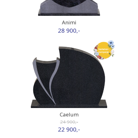
Animi
28 900,-
Caelum
24 900,-
22 900,-