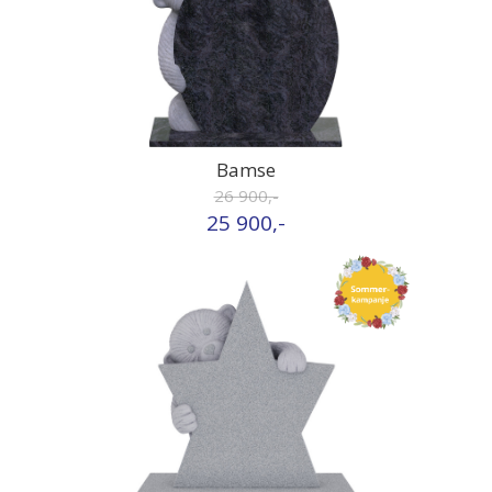
Bamse
26 900,-
25 900,-