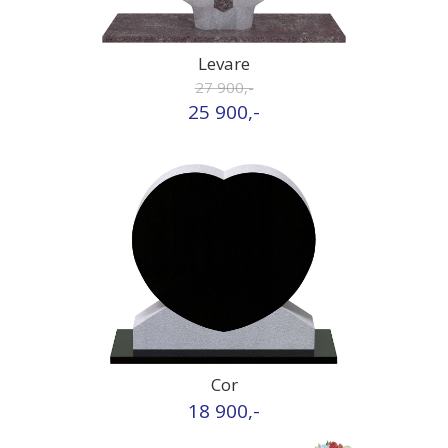
Levare
27 900,-
25 900,-
Cor
18 900,-