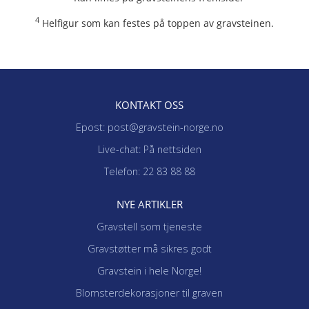
4
Helfigur som kan festes på toppen av gravsteinen.
KONTAKT OSS
Epost: post@gravstein-norge.no
Live-chat: På nettsiden
Telefon: 22 83 88 88
NYE ARTIKLER
Gravstell som tjeneste
Gravstøtter må sikres godt
Gravstein i hele Norge!
Blomsterdekorasjoner til graven