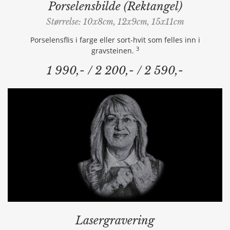
Porselensbilde (Rektangel)
Størrelse: 10x8cm, 12x9cm, 15x11cm
Porselensflis i farge eller sort-hvit som felles inn i
3
gravsteinen.
1 990,- / 2 200,- / 2 590,-
Lasergravering