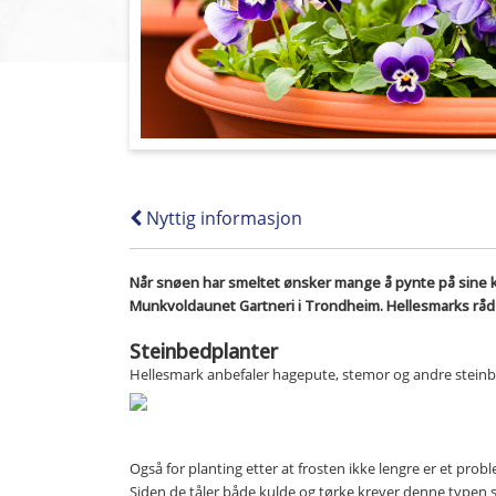
Nyttig informasjon
Når snøen har smeltet ønsker mange å pynte på sine 
Munkvoldaunet Gartneri i Trondheim. Hellesmarks råd o
Steinbedplanter
Hellesmark anbefaler hagepute, stemor og andre steinbed
Også for planting etter at frosten ikke lengre er et pro
Siden de tåler både kulde og tørke krever denne typen sta