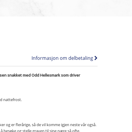
Informasjon om delbetaling
isen snakket med Odd Hellesmark som driver
d nattefrost.
er og er flerårige, så de vil komme igjen neste vår også.
å besøke og stelle graven til sine nære så ofte.