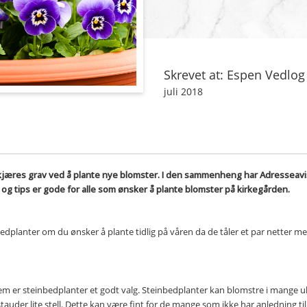
Skrevet at: Espen Vedlog
juli 2018
kjæres grav ved å plante nye blomster. I den sammenheng har Adresseav
g tips er gode for alle som ønsker å plante blomster på kirkegården.
planter om du ønsker å plante tidlig på våren da de tåler et par netter me
blem er steinbedplanter et godt valg. Steinbedplanter kan blomstre i mange uk
uder lite stell. Dette kan være fint for de mange som ikke har anledning til 