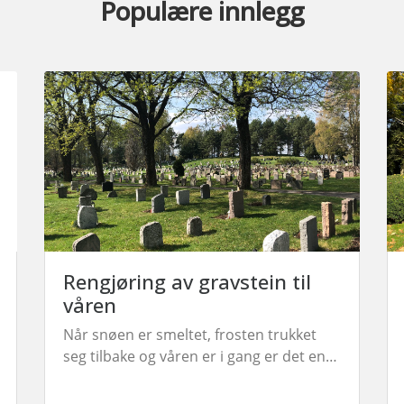
Populære innlegg
Rengjøring av gravstein til
våren
Når snøen er smeltet, frosten trukket
seg tilbake og våren er i gang er det en
fin tid for å rengjøre gravseteinen. Her
er noen tips til hvordan du kan vaske