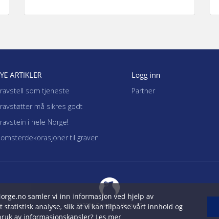
gravsteinen.
YE ARTIKLER
Logg inn
ravstell som tjeneste
Partner
ravstøtter må sikres godt
ravstein i hele Norge!
lomsterdekorasjoner til graven
Norge.no samler vi inn informasjon ved hjelp av
©
2026 Gravstein Norge AS
tatistisk analyse, slik at vi kan tilpasse vårt innhold og
e bruk av informasjonskapsler?
Les mer