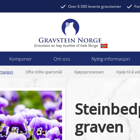
Over 6 000 leverte gravsteiner
For
Gravstein av høy kvalitet til hele Norge
Komponer
Om oss
Nyttig informasjon
rmasjon
Ofte stilte spørsmål
Kjøpsprosessen
Hjelp til å ve
Steinbed
graven