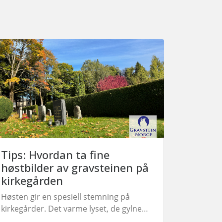
Tips: Hvordan ta fine
høstbilder av gravsteinen på
kirkegården
Høsten gir en spesiell stemning på
kirkegårder. Det varme lyset, de gylne
bladene og den rolige atmosfæren kan