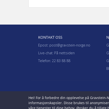
KONTAKT OSS
N
Epost: post@gravstein-norge.no
G
Live-chat: På nettsiden
G
Telefon: 22 83 88 88
G
B
Hei! For å forbedre din opplevelse på Gravstein-
informasjonskapsler. Disse brukes til anonymisert s
våre tjenester til dine behov. Ønsker du å tillat