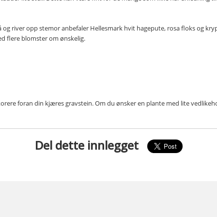
å og river opp stemor anbefaler Hellesmark hvit hagepute, rosa floks og kry
 flere blomster om ønskelig.
ekorere foran din kjæres gravstein. Om du ønsker en plante med lite vedlikeho
Del dette innlegget