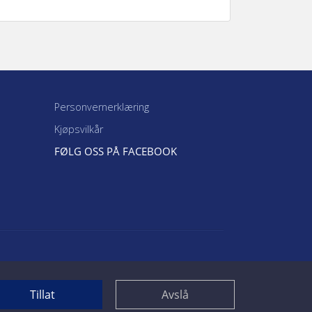
skape vakre og minneverdige bilder av
en gravstein. Her er noen gode tips!
Personvernerklæring
Kjøpsvilkår
FØLG OSS PÅ FACEBOOK
Tillat
Avslå