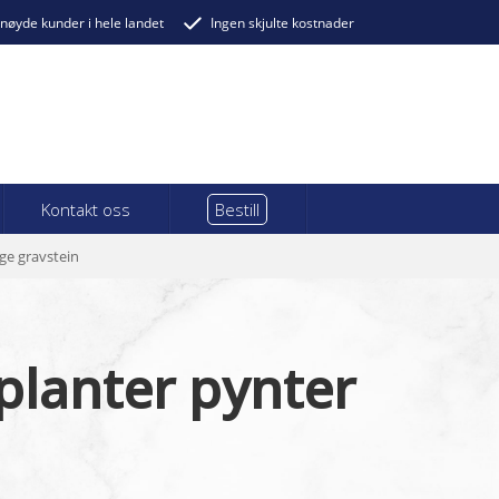
nøyde kunder i hele landet
Ingen skjulte kostnader
Kontakt oss
Bestill
lge gravstein
planter pynter