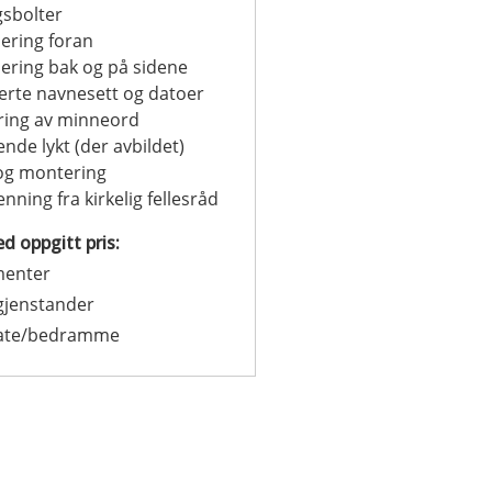
gsbolter
ering foran
ering bak og på sidene
erte navnesett og datoer
ring av minneord
ende lykt (der avbildet)
og montering
nning fra kirkelig fellesråd
d oppgitt pris:
enter
gjenstander
ate/bedramme