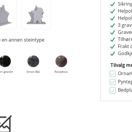
Sikrin
Helpol
Helpol
3 grav
Grave
Tilhør
i en annen steintype
Frakt 
Godkje
Tilvalg me
rt granitt
Orion Blå
Paradisio
Ornam
Pynte
Bedpl