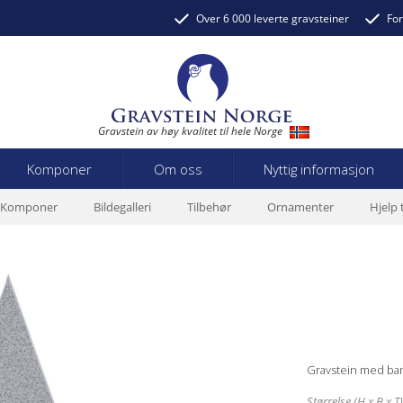
Over 6 000 leverte gravsteiner
For
Gravstein av høy kvalitet til hele Norge
Komponer
Om oss
Nyttig informasjon
Komponer
Bildegalleri
Tilbehør
Ornamenter
Hjelp 
Gravstein med bam
Størrelse (H x B x T)