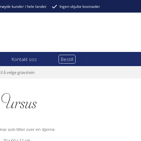
nøyde kunder i hele landet
Ingen skjulte kostnader
Kontakt oss
Bestill
til å velge gravstein
Ursus
se som titter over en stjerne.
 :
70 x 60 x 12 cm