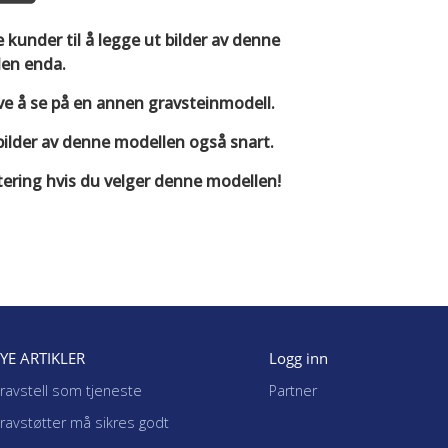
ere kunder til å legge ut bilder av denne
en enda.
ve å se på en annen gravsteinmodell.
av bilder av denne modellen også snart.
tering hvis du velger denne modellen!
YE ARTIKLER
Logg inn
ravstell som tjeneste
Partner
ravstøtter må sikres godt