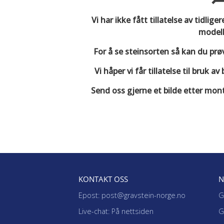
Vi har ikke fått tillatelse av tidlig
modell
For å se steinsorten så kan du prø
Vi håper vi får tillatelse til bruk 
Send oss gjerne et bilde etter mon
KONTAKT OSS
N
Epost: post@gravstein-norge.no
G
Live-chat: På nettsiden
G