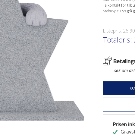
Ta kontakt for til
Steintype:
Lys grå g
Listepris:
26 90
Totalpris:
Betaling
-søk om del
KO
Prisen ink
Gravst