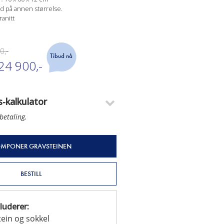
bud på annen størrelse.
ranitt
0,-
Tibud nå
24 900,-
s-kalkulator
betaling.
MPONER GRAVSTEINEN
BESTILL
luderer:
ein og sokkel