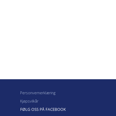
Personvernerklæring
Kjøpsvilkår
FØLG OSS PÅ FACEBOOK