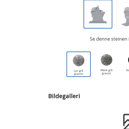
Se denne steinen 
Mørk grå
So
Lys grå
granitt
granitt
Bildegalleri