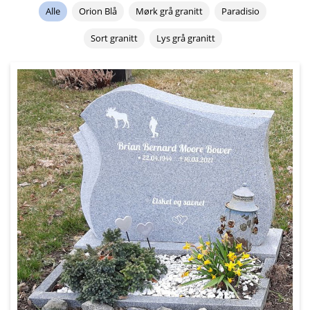
Alle
Orion Blå
Mørk grå granitt
Paradisio
Sort granitt
Lys grå granitt