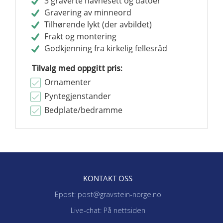
3 graverte navnesett og datoer
Gravering av minneord
Tilhørende lykt (der avbildet)
Frakt og montering
Godkjenning fra kirkelig fellesråd
Tilvalg med oppgitt pris:
Ornamenter
Pyntegjenstander
Bedplate/bedramme
KONTAKT OSS
Epost: post@gravstein-norge.no
Live-chat: På nettsiden