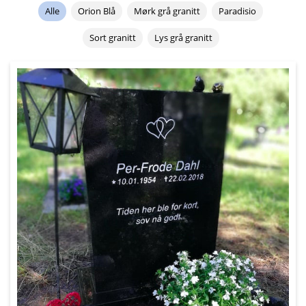
Alle
Orion Blå
Mørk grå granitt
Paradisio
Sort granitt
Lys grå granitt