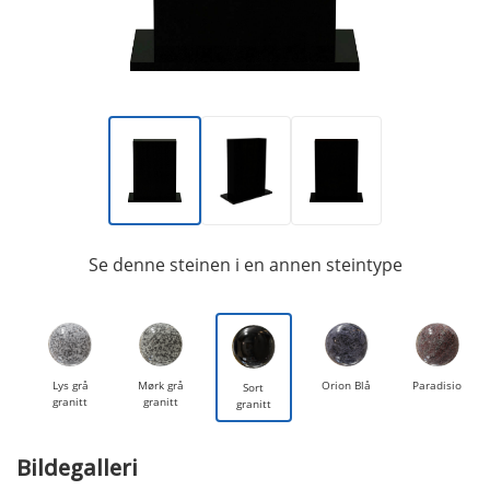
Se denne steinen i en annen steintype
Lys grå
Mørk grå
Orion Blå
Paradisio
Sort
granitt
granitt
granitt
Bildegalleri