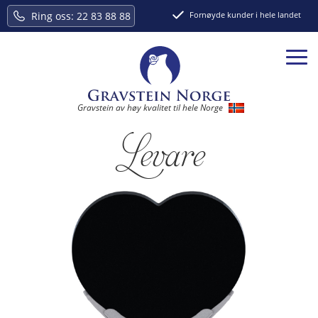
Ring oss:
22 83 88 88
Fornøyde kunder i hele landet
Gravstein av høy kvalitet til hele Norge
Levare