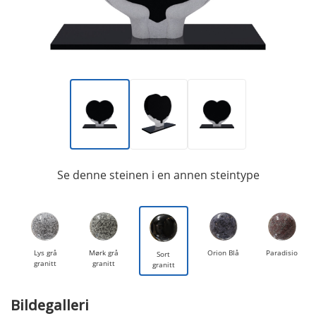
Se denne steinen i en annen steintype
Lys grå
Mørk grå
Orion Blå
Paradisio
Sort
granitt
granitt
granitt
Bildegalleri