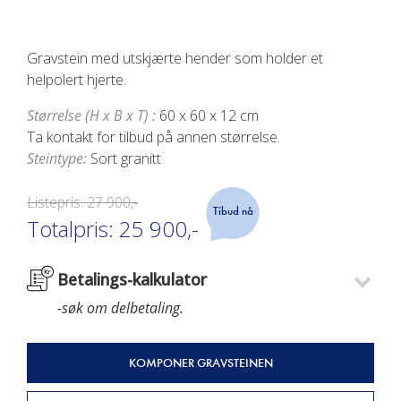
Gravstein med utskjærte hender som holder et
helpolert hjerte.
Størrelse (H x B x T) :
60 x 60 x 12 cm
Ta kontakt for tilbud på annen størrelse.
Steintype:
Sort granitt
Listepris:
27 900,-
Tibud nå
Totalpris:
25 900,-
Betalings-kalkulator
-søk om delbetaling.
KOMPONER GRAVSTEINEN