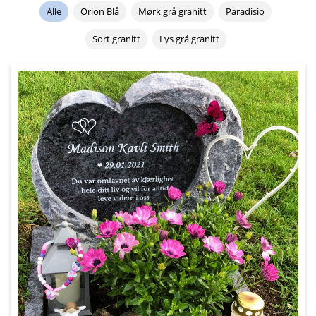
Alle
Orion Blå
Mørk grå granitt
Paradisio
Sort granitt
Lys grå granitt