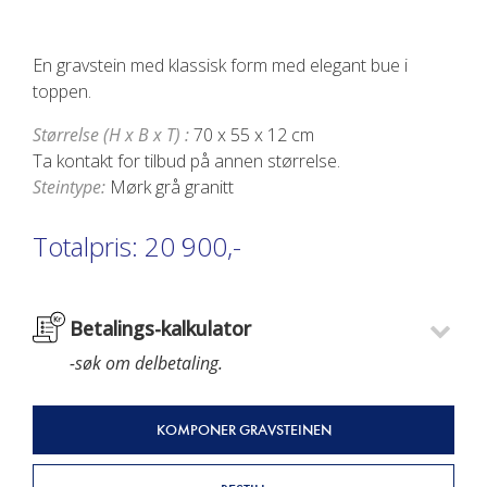
En gravstein med klassisk form med elegant bue i
toppen.
Størrelse (H x B x T) :
70 x 55 x 12 cm
Ta kontakt for tilbud på annen størrelse.
Steintype:
Mørk grå granitt
Totalpris:
20 900,-
Betalings-kalkulator
-søk om delbetaling.
KOMPONER GRAVSTEINEN