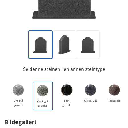
Se denne steinen i en annen steintype
Lys grå
Sort
Orion Blå
Paradisio
Mørk grå
granitt
granitt
granitt
Bildegalleri